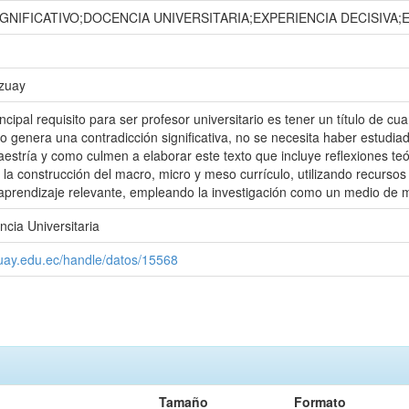
IGNIFICATIVO;DOCENCIA UNIVERSITARIA;EXPERIENCIA DECISI
Azuay
ncipal requisito para ser profesor universitario es tener un título de 
o genera una contradicción significativa, no se necesita haber estud
aestría y como culmen a elaborar este texto que incluye reflexiones te
la construcción del macro, micro y meso currículo, utilizando recursos
aprendizaje relevante, empleando la investigación como un medio de m
cia Universitaria
zuay.edu.ec/handle/datos/15568
Tamaño
Formato