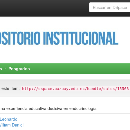
s
Posgrados
r este ítem:
http://dspace.uazuay.edu.ec/handle/datos/15568
na experiencia educativa decisiva en endocrinología
 Leonardo
illiam Daniel