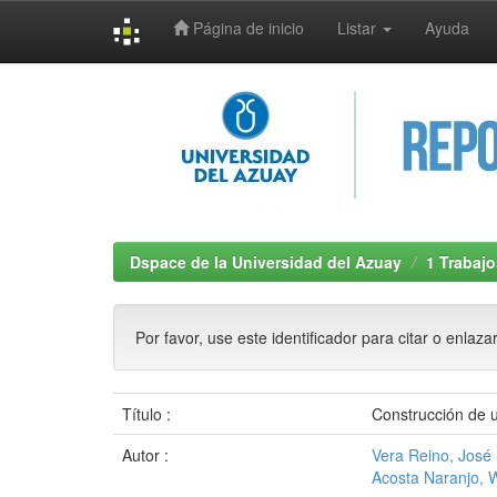
Página de inicio
Listar
Ayuda
Skip
navigation
Dspace de la Universidad del Azuay
1 Trabajo
Por favor, use este identificador para citar o enlaza
Título :
Construcción de u
Autor :
Vera Reino, José
Acosta Naranjo, W