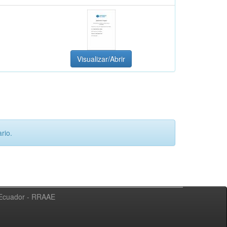
Visualizar/Abrir
rio.
l Ecuador - RRAAE