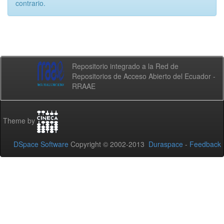
contrario.
Repositorio integrado a la Red de
Repositorios de Acceso Abierto del Ecuador -
RRAAE
Theme by
DSpace Software
Copyright © 2002-2013
Duraspace
-
Feedback