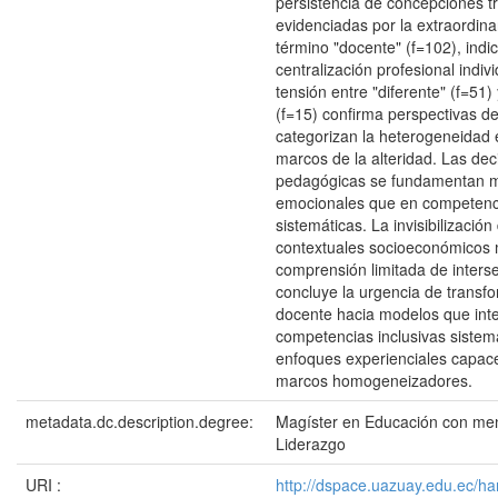
persistencia de concepciones t
evidenciadas por la extraordina
término "docente" (f=102), indi
centralización profesional indivi
tensión entre "diferente" (f=51)
(f=15) confirma perspectivas def
categorizan la heterogeneidad 
marcos de la alteridad. Las dec
pedagógicas se fundamentan má
emocionales que en competenc
sistemáticas. La invisibilización
contextuales socioeconómicos
comprensión limitada de inters
concluye la urgencia de transf
docente hacia modelos que int
competencias inclusivas sistem
enfoques experienciales capace
marcos homogeneizadores.
metadata.dc.description.degree:
Magíster en Educación con men
Liderazgo
URI :
http://dspace.uazuay.edu.ec/h