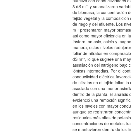
nutritiva con conductividades el
3 dS m⁻¹ y se analizaron variab
de biomasa, la concentración d
tejido vegetal y la composición
de riego y del efluente. Los niv
m⁻¹ presentaron mayor biomasa
así como mayor eficiencia en l
fósforo, potasio, calcio y magne
manera, estos niveles redujero
foliar de nitratos en comparació
dS m⁻¹, lo que sugiere una mayo
asimilación del nitrógeno bajo 
iónicas intermedias. Por el cont
conductividad eléctrica favorec
de nitratos en el tejido foliar, l
asociado con una menor asimila
dentro de la planta. El análisis 
evidenció una remoción significa
en los niveles con mayor conduc
aunque se registraron concent
residuales más altas de potasi
concentraciones de metales tra
se mantuvieron dentro de los lí