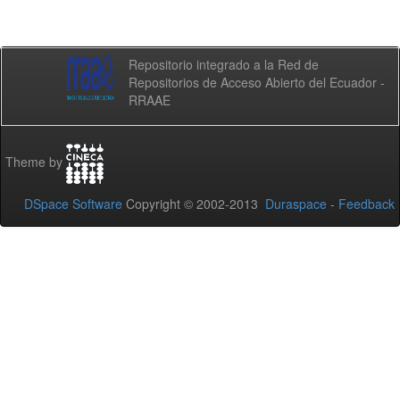
Repositorio integrado a la Red de
Repositorios de Acceso Abierto del Ecuador -
RRAAE
Theme by
DSpace Software
Copyright © 2002-2013
Duraspace
-
Feedback