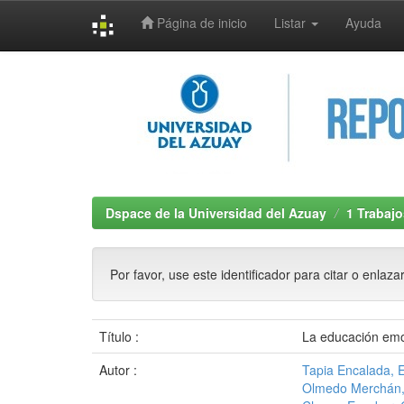
Página de inicio
Listar
Ayuda
Skip
navigation
Dspace de la Universidad del Azuay
1 Trabajo
Por favor, use este identificador para citar o enlaza
Título :
La educación emoc
Autor :
Tapia Encalada, 
Olmedo Merchán,