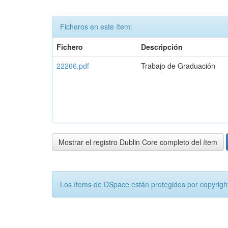
Ficheros en este ítem:
Fichero
Descripción
22266.pdf
Trabajo de Graduación
Mostrar el registro Dublin Core completo del ítem
Los ítems de DSpace están protegidos por copyright