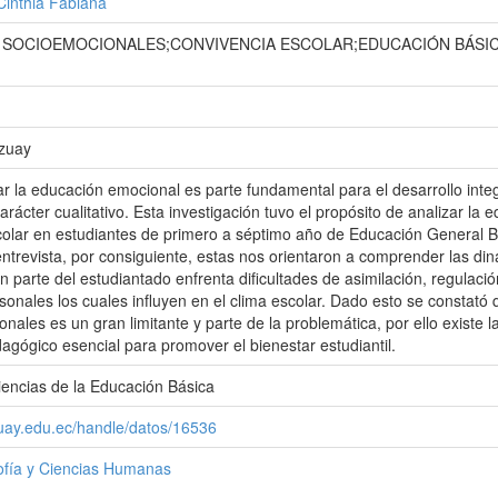
inthia Fabiana
SOCIOEMOCIONALES;CONVIVENCIA ESCOLAR;EDUCACIÓN BÁSI
Azuay
ar la educación emocional es parte fundamental para el desarrollo integr
arácter cualitativo. Esta investigación tuvo el propósito de analizar l
colar en estudiantes de primero a séptimo año de Educación General B
entrevista, por consiguiente, estas nos orientaron a comprender las di
n parte del estudiantado enfrenta dificultades de asimilación, regulac
ersonales los cuales influyen en el clima escolar. Dado esto se constat
onales es un gran limitante y parte de la problemática, por ello exist
gógico esencial para promover el bienestar estudiantil.
iencias de la Educación Básica
zuay.edu.ec/handle/datos/16536
sofía y Ciencias Humanas