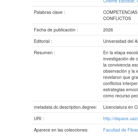
Cheme Escobar, C
Palabras clave :
COMPETENCIAS 
CONFLICTOS
Fecha de publicación :
2026
Editorial :
Universidad del 
Resumen :
En la etapa escol
investigación de c
la convivencia es
observación y la 
revelaron que gra
conflictos interp
estrategias emoci
como recurso peda
metadata.dc.description.degree:
Licenciatura en C
URI :
http://dspace.ua
Aparece en las colecciones:
Facultad de Filo