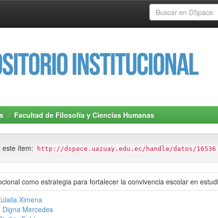
s
Facultad de Filosofía y Ciencias Humanas
r este ítem:
http://dspace.uazuay.edu.ec/handle/datos/16536
ional como estrategia para fortalecer la convivencia escolar en estu
Eulalia Ximena
 Digna Mercedes