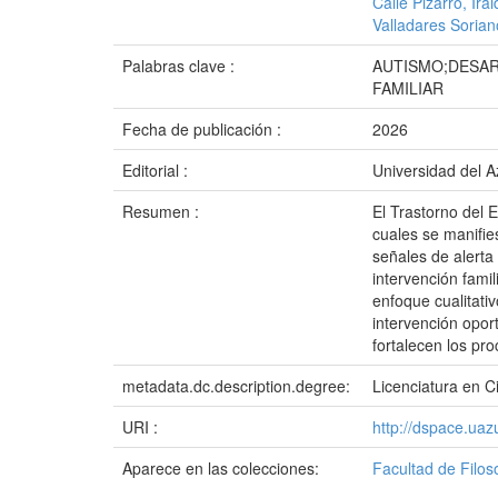
Calle Pizarro, Ira
Valladares Sorian
Palabras clave :
AUTISMO;DESAR
FAMILIAR
Fecha de publicación :
2026
Editorial :
Universidad del 
Resumen :
El Trastorno del E
cuales se manifie
señales de alerta
intervención famil
enfoque cualitati
intervención opor
fortalecen los pro
metadata.dc.description.degree:
Licenciatura en Ci
URI :
http://dspace.ua
Aparece en las colecciones:
Facultad de Filo