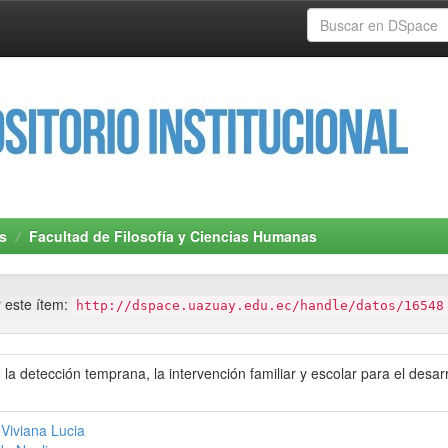
s
Facultad de Filosofía y Ciencias Humanas
r este ítem:
http://dspace.uazuay.edu.ec/handle/datos/16548
la detección temprana, la intervención familiar y escolar para el desarr
Viviana Lucia