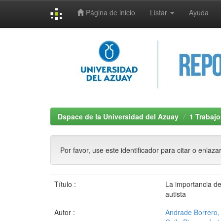
Página de inicio
Listar
Ayuda
Skip
navigation
Dspace de la Universidad del Azuay
1 Trabajo
Por favor, use este identificador para citar o enlaza
Título :
La importancia de 
autista
Autor :
Andrade Borrero, 