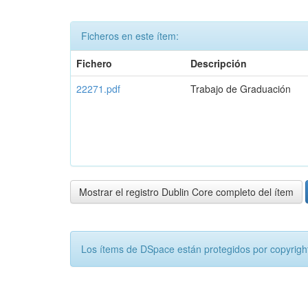
Ficheros en este ítem:
Fichero
Descripción
22271.pdf
Trabajo de Graduación
Mostrar el registro Dublin Core completo del ítem
Los ítems de DSpace están protegidos por copyright