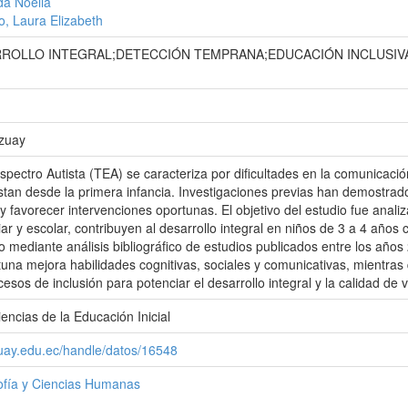
ida Noelia
o, Laura Elizabeth
ROLLO INTEGRAL;DETECCIÓN TEMPRANA;EDUCACIÓN INCLUSIV
Azuay
spectro Autista (TEA) se caracteriza por dificultades en la comunicación
stan desde la primera infancia. Investigaciones previas han demostrado
 y favorecer intervenciones oportunas. El objetivo del estudio fue anali
iar y escolar, contribuyen al desarrollo integral en niños de 3 a 4 años
vo mediante análisis bibliográfico de estudios publicados entre los año
tuna mejora habilidades cognitivas, sociales y comunicativas, mientras q
cesos de inclusión para potenciar el desarrollo integral y la calidad de
encias de la Educación Inicial
zuay.edu.ec/handle/datos/16548
sofía y Ciencias Humanas