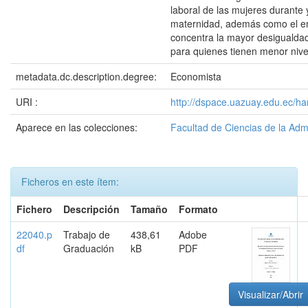
laboral de las mujeres durante
maternidad, además como el e
concentra la mayor desigualdad
para quienes tienen menor nive
metadata.dc.description.degree:
Economista
URI :
http://dspace.uazuay.edu.ec/h
Aparece en las colecciones:
Facultad de Ciencias de la Adm
Ficheros en este ítem:
Fichero
Descripción
Tamaño
Formato
22040.p
Trabajo de
438,61
Adobe
df
Graduación
kB
PDF
Visualizar/Abrir