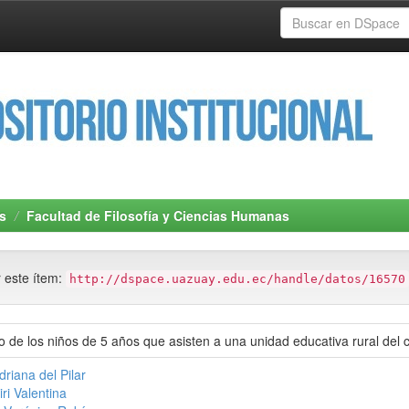
s
Facultad de Filosofía y Ciencias Humanas
r este ítem:
http://dspace.uazuay.edu.ec/handle/datos/16570
co de los niños de 5 años que asisten a una unidad educativa rural d
riana del Pilar
ri Valentina