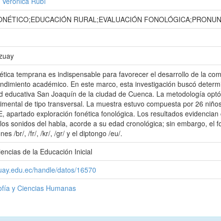
 Verónica Rubí
NÉTICO;EDUCACIÓN RURAL;EVALUACIÓN FONOLÓGICA;PRONUNC
Azuay
ética temprana es indispensable para favorecer el desarrollo de la comu
rendimiento académico. En este marco, esta investigación buscó determin
ad educativa San Joaquín de la ciudad de Cuenca. La metodología optó 
imental de tipo transversal. La muestra estuvo compuesta por 26 niño
CE, apartado exploración fonética fonológica. Los resultados evidenci
los sonidos del habla, acorde a su edad cronológica; sin embargo, el 
s /br/, /fr/, /kr/, /gr/ y el diptongo /eu/.
encias de la Educación Inicial
zuay.edu.ec/handle/datos/16570
sofía y Ciencias Humanas