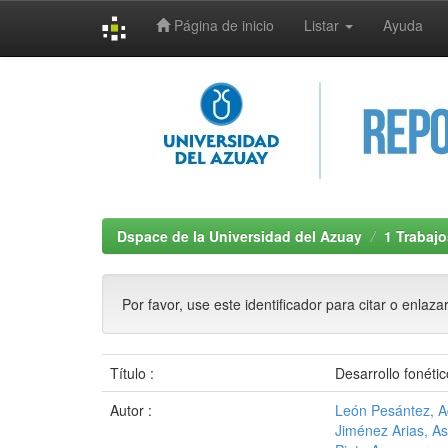
Página de inicio
Listar
Ayuda
Skip
navigation
Dspace de la Universidad del Azuay
1 Trabajo
Por favor, use este identificador para citar o enlaza
Título :
Desarrollo fonéti
Autor :
León Pesántez, Ad
Jiménez Arias, Asi