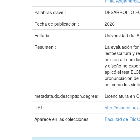
Pinta Angamarca,
Palabras clave :
DESARROLLO FO
Fecha de publicación :
2026
Editorial :
Universidad del 
Resumen :
La evaluación fon
lectoescritura y 
asisten a la unid
y diseño no exper
aplicó el test EL
pronunciación de 
así como los sinfone
metadata.dc.description.degree:
Licenciatura en Ci
URI :
http://dspace.ua
Aparece en las colecciones:
Facultad de Filo