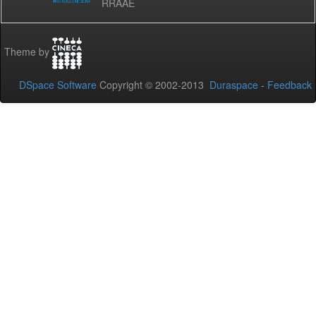
RRAAE
Theme by
DSpace Software
Copyright © 2002-2013
Duraspace
-
Feedback