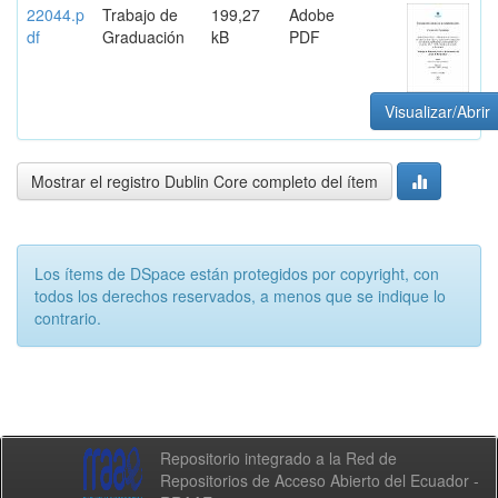
22044.p
Trabajo de
199,27
Adobe
df
Graduación
kB
PDF
Visualizar/Abrir
Mostrar el registro Dublin Core completo del ítem
Los ítems de DSpace están protegidos por copyright, con
todos los derechos reservados, a menos que se indique lo
contrario.
Repositorio integrado a la Red de
Repositorios de Acceso Abierto del Ecuador -