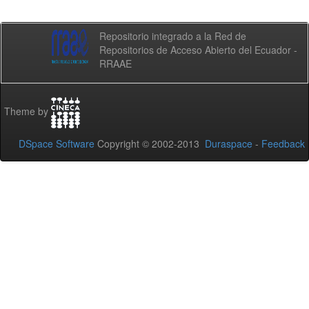
Repositorio integrado a la Red de
Repositorios de Acceso Abierto del Ecuador -
RRAAE
Theme by
DSpace Software
Copyright © 2002-2013
Duraspace
-
Feedback