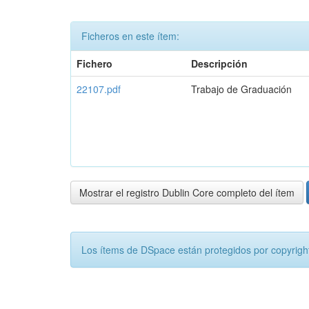
Ficheros en este ítem:
Fichero
Descripción
22107.pdf
Trabajo de Graduación
Mostrar el registro Dublin Core completo del ítem
Los ítems de DSpace están protegidos por copyright