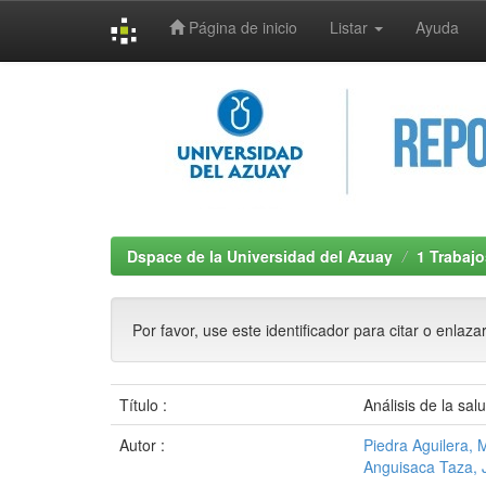
Página de inicio
Listar
Ayuda
Skip
navigation
Dspace de la Universidad del Azuay
1 Trabajo
Por favor, use este identificador para citar o enlaza
Título :
Análisis de la sa
Autor :
Piedra Aguilera, 
Anguisaca Taza, 