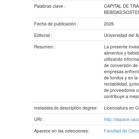
Palabras clave :
CAPITAL DE TR
BEBIDAS;SOSTEN
Fecha de publicación :
2026
Editorial :
Universidad del 
Resumen :
La presente invest
alimentos y bebid
utilizando inform
de conversión de
empresas enfrenta
de fondos y en la
rentabilidad, jun
de proveedores co
contribuye a mejor
metadata.dc.description.degree:
Licenciatura en C
URI :
http://dspace.ua
Aparece en las colecciones:
Facultad de Cienc