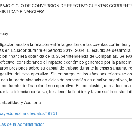
ABAJO;CICLO DE CONVERSIÓN DE EFECTIVO;CUENTAS CORRIENT
IBILIDAD FINANCIERA
Azuay
igación analiza la relación entre la gestión de las cuentas corrientes y
as en Ecuador durante el período 2019–2024. El estudio se desarrolla ba
ación financiera obtenida de la Superintendencia de Compañías. Se evalú
 efectivo, considerando el impacto económico generado por la pandemi
ron presiones sobre su capital de trabajo durante la crisis sanitaria, 
 gestión del ciclo operativo. Sin embargo, en los años posteriores se ob
to con la predominancia de ciclos de conversión de efectivo negativos, 
mo fuente de financiamiento operativo. En conclusión, una adecuada a
ar la eficiencia operativa, fortalecer la liquidez y favorecer la sostenibil
ontabilidad y Auditoría
zuay.edu.ec/handle/datos/16751
ias de la Administración