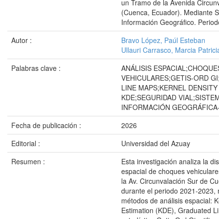
un Tramo de la Avenida Circun
(Cuenca, Ecuador). Mediante 
Información Geográfico. Perio
Autor :
Bravo López, Paúl Esteban
Ullauri Carrasco, Marcia Patrici
Palabras clave :
ANÁLISIS ESPACIAL;CHOQUE
VEHICULARES;GETIS-ORD G
LINE MAPS;KERNEL DENSITY
KDE;SEGURIDAD VIAL;SISTE
INFORMACIÓN GEOGRÁFICA-
Fecha de publicación :
2026
Editorial :
Universidad del Azuay
Resumen :
Esta investigación analiza la dis
espacial de choques vehicular
la Av. Circunvalación Sur de C
durante el periodo 2021-2023, 
métodos de análisis espacial: K
Estimation (KDE), Graduated Li