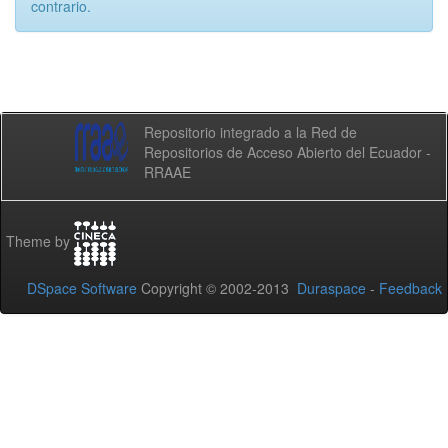
contrario.
Repositorio integrado a la Red de
Repositorios de Acceso Abierto del Ecuador -
RRAAE
Theme by
DSpace Software
Copyright © 2002-2013
Duraspace
-
Feedback