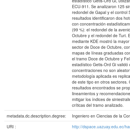
estadístico Getis-Ord Gi, utiliz
ECU-911. Se analizaron 125 sin
redondel de Gapal y el control 
resultados identificaron dos hot
con concentración estadísticame
(99 %): el redondel de la aven
Octubre y el redondel de Turi. E
mediante KDE mostró la mayor 
sector de Doce de Octubre, co
mapas de líneas graduadas co
el tramo Doce de Octubre y Felip
estadístico Getis-Ord Gi validó
concentraciones no son aleator
metodología aplicada es replica
de este tipo en otros sectores.
resultados encontrados se pro
lineamientos y recomendacion
mitigar los índices de siniestra
críticas del tramo analizado.
metadata.dc.description.degree:
Ingeniero en Ciencias de la C
URI :
http://dspace.uazuay.edu.ec/h