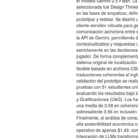
el modelo Gemini 2.5 Flash. L
seleccionada fue Design Thinki
en las fases de empatizar, defini
prototipar y testear. Se diseñó 
cliente-servidor robusta para ge
comunicación asíncrona entre e
la API de Gemini, permitiendo 
contextualizados y respuestas
estrictamente en las decisiones
jugador. De forma complementar
sistema original de localizació
flexible basado en archivos CS
traducciones coherentes al ingl
validación del prototipo se real
pruebas con 51 estudiantes univ
evaluando los resultados bajo l
y Gratificaciones (U&G). Los h
una media de 3.58 en coherenci
sobresaliente 3.96 en inclusión 
Finalmente, el análisis de cons
alta sostenibilidad económica 
operativo de apenas $1.49, co
integración de LLMs transform