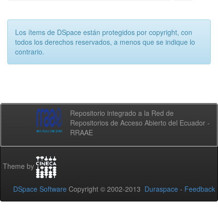
Los ítems de DSpace están protegidos por copyright, con
todos los derechos reservados, a menos que se indique lo
contrario.
Repositorio integrado a la Red de
Repositorios de Acceso Abierto del Ecuador -
RRAAE
Theme by
DSpace Software
Copyright © 2002-2013
Duraspace
-
Feedback