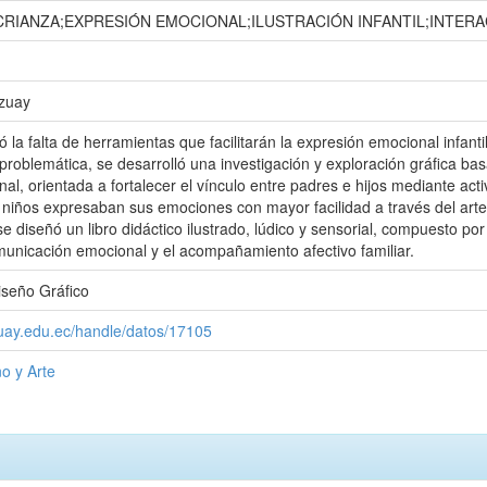
;CRIANZA;EXPRESIÓN EMOCIONAL;ILUSTRACIÓN INFANTIL;INTERA
Azuay
 la falta de herramientas que facilitarán la expresión emocional infanti
roblemática, se desarrolló una investigación y exploración gráfica basada
l, orientada a fortalecer el vínculo entre padres e hijos mediante activ
os niños expresaban sus emociones con mayor facilidad a través del art
 diseñó un libro didáctico ilustrado, lúdico y sensorial, compuesto por 
omunicación emocional y el acompañamiento afectivo familiar.
iseño Gráfico
zuay.edu.ec/handle/datos/17105
o y Arte