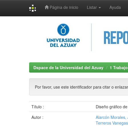
Página de inicio
Listar
Ayuda
Skip
navigation
Dspace de la Universidad del Azuay
1 Trabajo
Por favor, use este identificador para citar o enlaza
Título :
Diseño gráfico de 
Autor :
Alarcón Morales,
Terreros Vanegas,