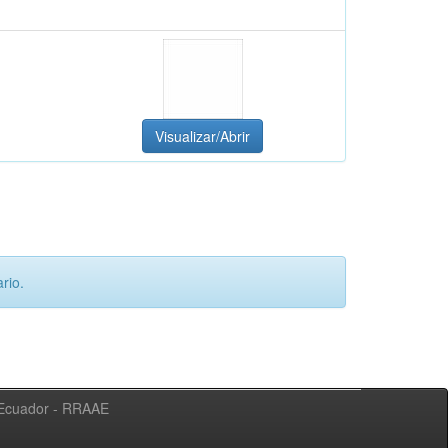
Visualizar/Abrir
rio.
l Ecuador - RRAAE