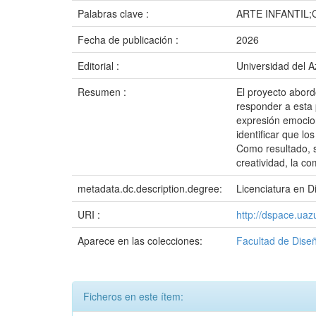
Palabras clave :
ARTE INFANTIL
Fecha de publicación :
2026
Editorial :
Universidad del 
Resumen :
El proyecto abordó
responder a esta p
expresión emociona
identificar que l
Como resultado, se
creatividad, la c
metadata.dc.description.degree:
Licenciatura en D
URI :
http://dspace.ua
Aparece en las colecciones:
Facultad de Diseñ
Ficheros en este ítem: