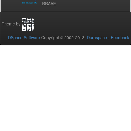
RRAAE
Theme by
DSpace Software
Copyright © 2002-2013
Duraspace
-
Feedback