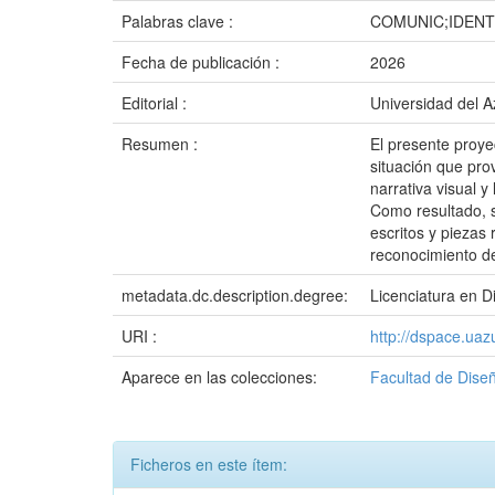
Palabras clave :
COMUNIC;IDENT
Fecha de publicación :
2026
Editorial :
Universidad del 
Resumen :
El presente proyec
situación que prov
narrativa visual y
Como resultado, se
escritos y piezas 
reconocimiento d
metadata.dc.description.degree:
Licenciatura en D
URI :
http://dspace.ua
Aparece en las colecciones:
Facultad de Diseñ
Ficheros en este ítem: