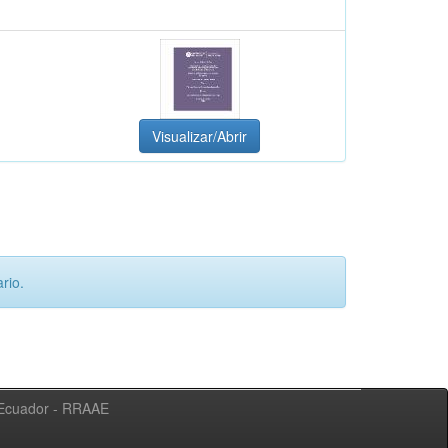
Visualizar/Abrir
rio.
l Ecuador - RRAAE