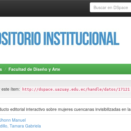
s
Facultad de Diseño y Arte
r este ítem:
http://dspace.uazuay.edu.ec/handle/datos/17121
cto editorial interactivo sobre mujeres cuencanas invisibilizadas en la 
 Jhonn Manuel
dillo, Tamara Gabriela