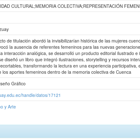
IDAD CULTURAL;MEMORIA COLECTIVA;REPRESENTACIÓN FEMEN
Azuay
to de titulación abordó la invisibilizarían histórica de las mujeres cuen
ocó la ausencia de referentes femeninos para las nuevas generaciones. A 
 la interacción analógica, se desarrolló un producto editorial ilustrado e
 diseñó un libro que integró ilustraciones, storytelling y recursos inte
recortables, transformando la lectura en una experiencia participativa, 
e los aportes femeninos dentro de la memoria colectiva de Cuenca
iseño Gráfico
zuay.edu.ec/handle/datos/17121
o y Arte