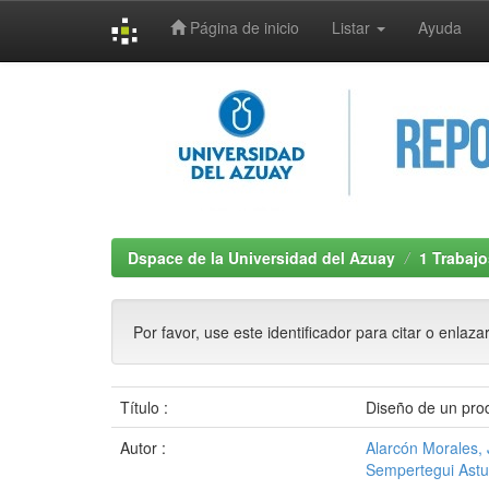
Página de inicio
Listar
Ayuda
Skip
navigation
Dspace de la Universidad del Azuay
1 Trabajo
Por favor, use este identificador para citar o enlaza
Título :
Diseño de un produ
Autor :
Alarcón Morales,
Sempertegui Astu