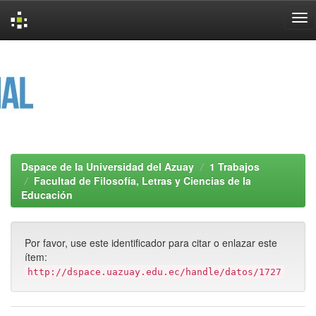
Skip
navigation
Dspace de la Universidad del Azuay
1 Trabajos
Facultad de Filosofía, Letras y Ciencias de la
Educación
Por favor, use este identificador para citar o enlazar este
ítem:
http://dspace.uazuay.edu.ec/handle/datos/1727