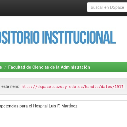
s
Facultad de Ciencias de la Administración
r este ítem:
http://dspace.uazuay.edu.ec/handle/datos/1917
mpetencias para el Hospital Luis F. MartÍnez