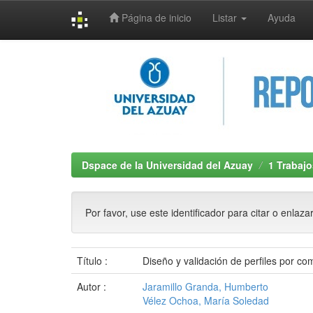
Página de inicio
Listar
Ayuda
Skip
navigation
Dspace de la Universidad del Azuay
1 Trabajo
Por favor, use este identificador para citar o enlaza
Título :
Diseño y validación de perfiles por co
Autor :
Jaramillo Granda, Humberto
Vélez Ochoa, María Soledad