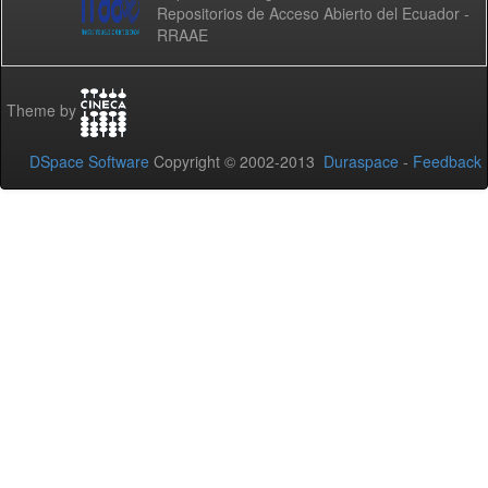
Repositorios de Acceso Abierto del Ecuador -
RRAAE
Theme by
DSpace Software
Copyright © 2002-2013
Duraspace
-
Feedback