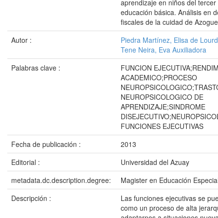
aprendizaje en niños del tercer
educación básica. Análisis en 
fiscales de la cuidad de Azogu
Autor :
Piedra Martínez, Elisa de Lour
Tene Neira, Eva Auxiliadora
Palabras clave :
FUNCION EJECUTIVA;RENDI
ACADEMICO;PROCESO
NEUROPSICOLOGICO;TRAS
NEUROPSICOLOGICO DE
APRENDIZAJE;SINDROME
DISEJECUTIVO;NEUROPSICO
FUNCIONES EJECUTIVAS
Fecha de publicación :
2013
Editorial :
Universidad del Azuay
metadata.dc.description.degree:
Magister en Educación Especia
Descripción :
Las funciones ejecutivas se pue
como un proceso de alta jerarq
adaptarnos a situaciones nueva