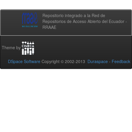
Repositorio integrado a la Red de
Repositorios de Acceso Abierto del Ecuador -
RRAAE
Theme by
DSpace Software
Copyright © 2002-2013
Duraspace
-
Feedback