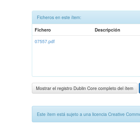
Ficheros en este ítem:
Fichero
Descripción
07557.pdf
Mostrar el registro Dublin Core completo del ítem
Este ítem está sujeto a una licencia Creative Com