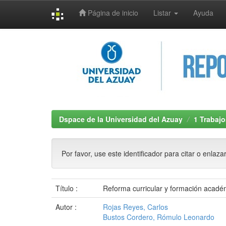
Página de inicio
Listar
Ayuda
Skip
navigation
Dspace de la Universidad del Azuay
1 Trabajo
Por favor, use este identificador para citar o enlaza
Título :
Reforma curricular y formación acadé
Autor :
Rojas Reyes, Carlos
Bustos Cordero, Rómulo Leonardo