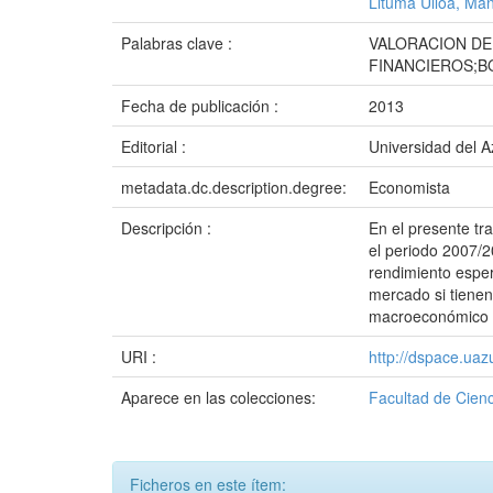
Lituma Ulloa, Man
Palabras clave :
VALORACION DE
FINANCIEROS;B
Fecha de publicación :
2013
Editorial :
Universidad del 
metadata.dc.description.degree:
Economista
Descripción :
En el presente tr
el periodo 2007/20
rendimiento esper
mercado si tienen 
macroeconómico de
URI :
http://dspace.ua
Aparece en las colecciones:
Facultad de Cienc
Ficheros en este ítem: