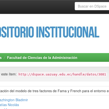
s
Facultad de Ciencias de la Administración
r este ítem:
http://dspace.uazuay.edu.ec/handle/datos/3081
tación del modelo de tres factores de Fama y French para el entorno 
azhington Bladimir
tías Nicolás