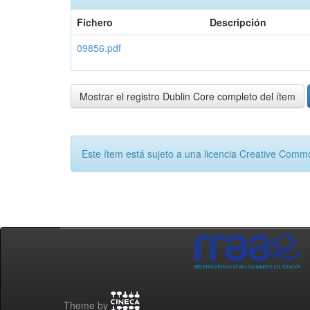
Fichero
Descripción
09856.pdf
Mostrar el registro Dublin Core completo del ítem
Este ítem está sujeto a una licencia Creative Com
Theme by