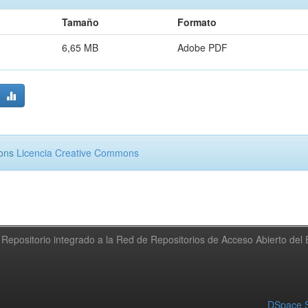
Tamaño
Formato
6,65 MB
Adobe PDF
mons
Licencia Creative Commons
Repositorio integrado a la Red de Repositorios de Acceso Abierto de
DSpace S