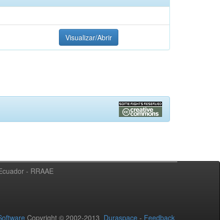
Visualizar/Abrir
l Ecuador - RRAAE
oftware
Copyright © 2002-2013
Duraspace
-
Feedback