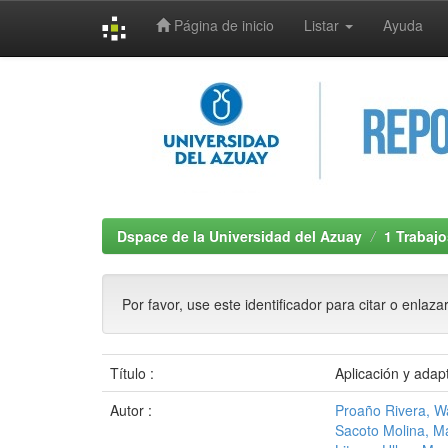
Página de inicio
Listar
Ayuda
Skip
navigation
Dspace de la Universidad del Azuay
1 Trabajo
Por favor, use este identificador para citar o enlaza
Título :
Aplicación y adap
Autor :
Proaño Rivera, W
Sacoto Molina, Ma