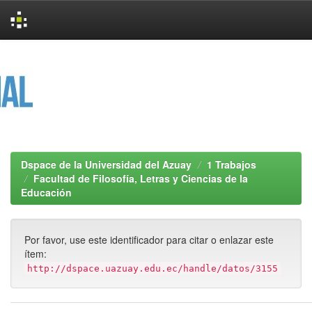
Skip
navigation
Dspace de la Universidad del Azuay
1 Trabajos
Facultad de Filosofía, Letras y Ciencias de la
Educación
Por favor, use este identificador para citar o enlazar este
ítem:
http://dspace.uazuay.edu.ec/handle/datos/3155