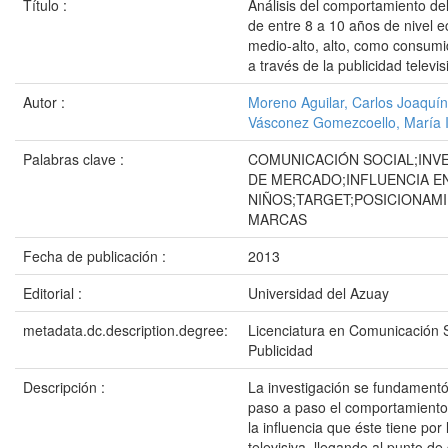
Título :
Análisis del comportamiento de
de entre 8 a 10 años de nivel 
medio-alto, alto, como consumi
a través de la publicidad televis
Autor :
Moreno Aguilar, Carlos Joaquín
Vásconez Gomezcoello, María 
Palabras clave :
COMUNICACIÓN SOCIAL;INV
DE MERCADO;INFLUENCIA E
NIÑOS;TARGET;POSICIONAM
MARCAS
Fecha de publicación :
2013
Editorial :
Universidad del Azuay
metadata.dc.description.degree:
Licenciatura en Comunicación S
Publicidad
Descripción :
La investigación se fundamentó
paso a paso el comportamiento 
la influencia que éste tiene por 
televisiva, llegando al punto de 