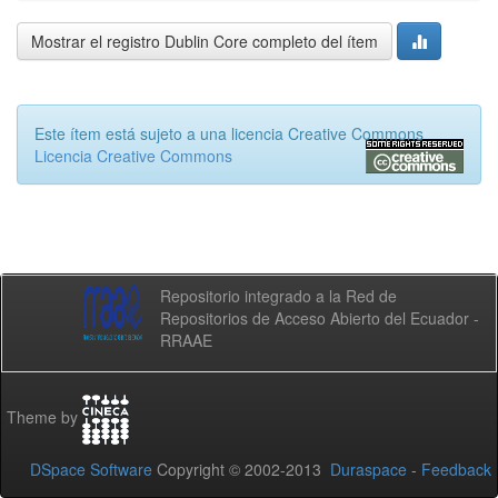
Mostrar el registro Dublin Core completo del ítem
Este ítem está sujeto a una licencia Creative Commons
Licencia Creative Commons
Repositorio integrado a la Red de
Repositorios de Acceso Abierto del Ecuador -
RRAAE
Theme by
DSpace Software
Copyright © 2002-2013
Duraspace
-
Feedback