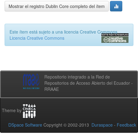
Mostrar el registro Dublin Core completo del ítem
Este ítem está sujeto a una licencia Creative Commons
Licencia Creative Commons
Repositorio integrado a la Red de
Repositorios de Acceso Abierto del Ecuador -
RRAAE
Theme by
DSpace Software
Copyright © 2002-2013
Duraspace
-
Feedback