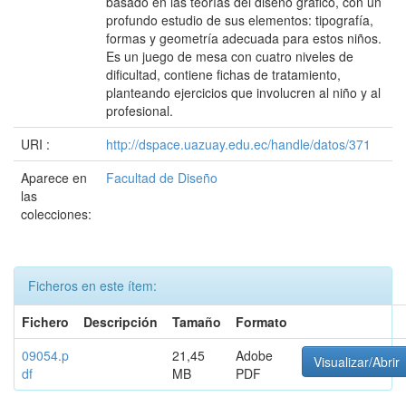
basado en las teorías del diseño gráfico, con un
profundo estudio de sus elementos: tipografía,
formas y geometría adecuada para estos niños.
Es un juego de mesa con cuatro niveles de
dificultad, contiene fichas de tratamiento,
planteando ejercicios que involucren al niño y al
profesional.
URI :
http://dspace.uazuay.edu.ec/handle/datos/371
Aparece en
Facultad de Diseño
las
colecciones:
Ficheros en este ítem:
Fichero
Descripción
Tamaño
Formato
09054.p
21,45
Adobe
Visualizar/Abrir
df
MB
PDF