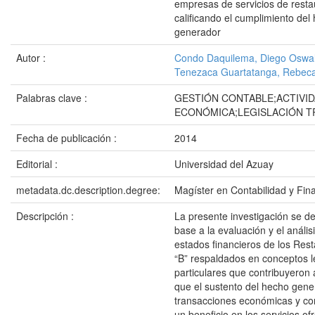
empresas de servicios de resta
calificando el cumplimiento del
generador
Autor :
Condo Daquilema, Diego Oswa
Tenezaca Guartatanga, Rebec
Palabras clave :
GESTIÓN CONTABLE;ACTIVI
ECONÓMICA;LEGISLACIÓN T
Fecha de publicación :
2014
Editorial :
Universidad del Azuay
metadata.dc.description.degree:
Magíster en Contabilidad y Fin
Descripción :
La presente investigación se de
base a la evaluación y el anális
estados financieros de los Rest
“B” respaldados en conceptos l
particulares que contribuyeron
que el sustento del hecho gene
transacciones económicas y co
un beneficio en los servicios of