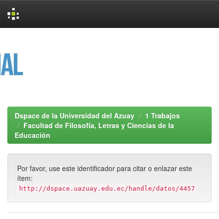
Skip
navigation
Dspace de la Universidad del Azuay
1 Trabajos
Facultad de Filosofía, Letras y Ciencias de la
Educación
Por favor, use este identificador para citar o enlazar este
ítem:
http://dspace.uazuay.edu.ec/handle/datos/4457