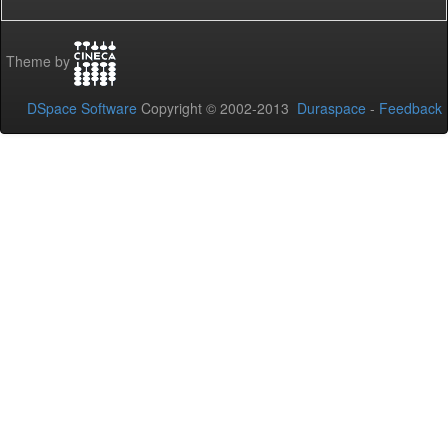
Theme by
DSpace Software
Copyright © 2002-2013
Duraspace
-
Feedback