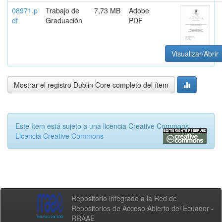
08971.p
Trabajo de
7,73 MB
Adobe
df
Graduación
PDF
Visualizar/Abrir
Mostrar el registro Dublin Core completo del ítem
Este ítem está sujeto a una licencia Creative Commons
Licencia Creative Commons
Repositorio integrado a la Red de
Repositorios de Acceso Abierto del Ecuador -
RRAAE