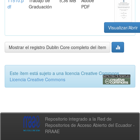
11510.p
Trabajo de
5,36 MB
Adobe
df
Graduación
PDF
Visualizar/Abrir
Mostrar el registro Dublin Core completo del ítem
Este ítem está sujeto a una licencia Creative Commons
Licencia Creative Commons
Repositorio integrado a la Red de
Repositorios de Acceso Abierto del Ecuador -
RRAAE