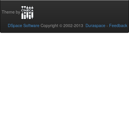
Theme by
DSpace Software
Copyright © 2002-2013
Duraspace
-
Feedback