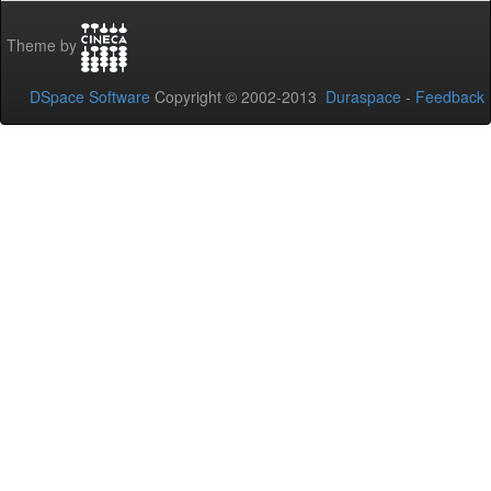
Theme by
DSpace Software
Copyright © 2002-2013
Duraspace
-
Feedback