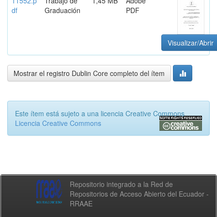
11552.p
Trabajo de
1,45 MB
Adobe
df
Graduación
PDF
Visualizar/Abrir
Mostrar el registro Dublin Core completo del ítem
Este ítem está sujeto a una licencia Creative Commons
Licencia Creative Commons
Repositorio integrado a la Red de
Repositorios de Acceso Abierto del Ecuador -
RRAAE