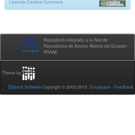
Licencia Creative Commons
Repositorio integrado a la Red de
Repositorios de Acceso Abierto del Ecuador -
RRAAE
Theme by
DSpace Software
Copyright © 2002-2013
Duraspace
-
Feedback