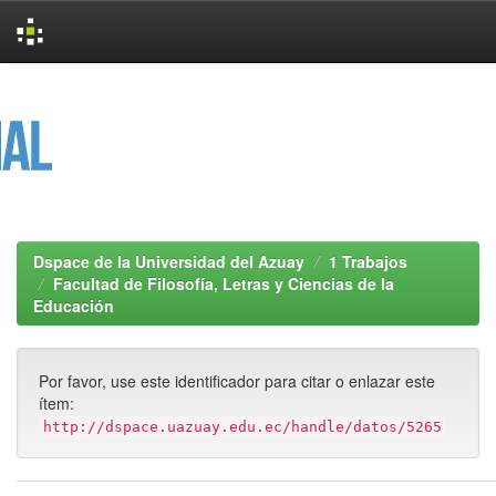
Skip
navigation
Dspace de la Universidad del Azuay
1 Trabajos
Facultad de Filosofía, Letras y Ciencias de la
Educación
Por favor, use este identificador para citar o enlazar este
ítem:
http://dspace.uazuay.edu.ec/handle/datos/5265