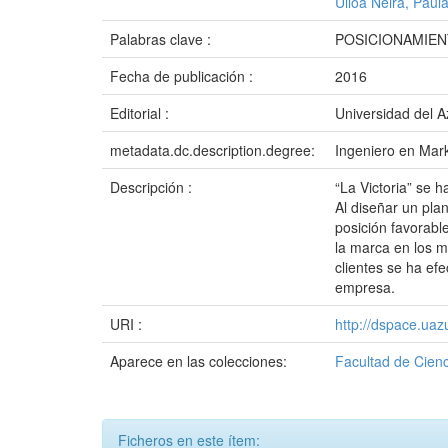
Ulloa Neira, Paul
Palabras clave :
POSICIONAMIEN
Fecha de publicación :
2016
Editorial :
Universidad del 
metadata.dc.description.degree:
Ingeniero en Mar
Descripción :
“La Victoria” se 
Al diseñar un pla
posición favorabl
la marca en los m
clientes se ha efe
empresa.
URI :
http://dspace.ua
Aparece en las colecciones:
Facultad de Cienc
Ficheros en este ítem: