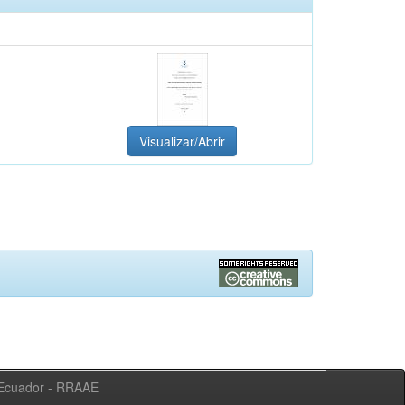
Visualizar/Abrir
l Ecuador - RRAAE