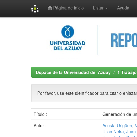
Página de inicio
Listar
Ayuda
Skip
navigation
Dspace de la Universidad del Azuay
1 Trabajo
Por favor, use este identificador para citar o enlaza
Título :
Generación de un 
Autor :
Acosta Urigüen, 
Ulloa Neira, Juan 