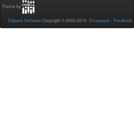
Theme by
DSpace Software
Copyright © 2002-2013
Duraspace
-
Feedback