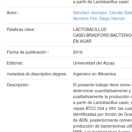
a partir de Lactobacillus casei
Autor :
Sánchez Jáuregui, Claudio Est
Montero Flor, Diego Hernán
Palabras clave :
LACTOBACILLUS
CASEI;BRADFORD;BACTERIO
EN AGAR
Fecha de publicación :
2016
Editorial :
Universidad del Azuay
metadata.dc.description.degree:
Ingeniero en Alimentos
Descripción :
El presente trabajo tiene como 
determinar cuantitativamente y
cualitativamente la producción 
a partir de Lactobacillus casei, 
cepas ATCC 334 y 393, las cua
identificadas por tinción de Gr
de ADN, posteriormente comen
producción de bacteriocinas uti
MRS. Las bacteriocinas fueron 