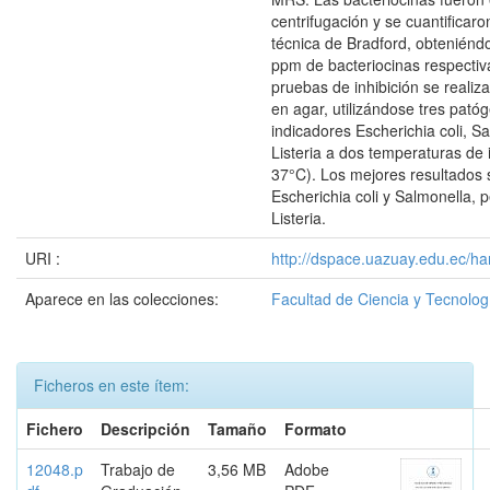
centrifugación y se cuantificar
técnica de Bradford, obteniénd
ppm de bacteriocinas respecti
pruebas de inhibición se realiza
en agar, utilizándose tres pató
indicadores Escherichia coli, S
Listeria a dos temperaturas de 
37°C). Los mejores resultados 
Escherichia coli y Salmonella, 
Listeria.
URI :
http://dspace.uazuay.edu.ec/ha
Aparece en las colecciones:
Facultad de Ciencia y Tecnolog
Ficheros en este ítem:
Fichero
Descripción
Tamaño
Formato
12048.p
Trabajo de
3,56 MB
Adobe