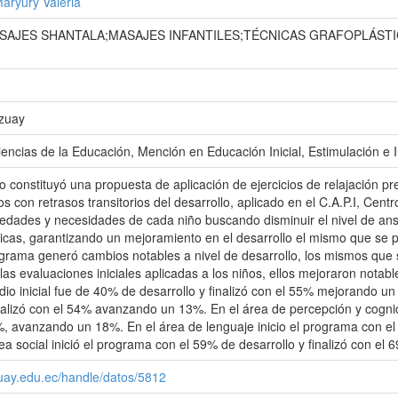
aryury Valeria
SAJES SHANTALA;MASAJES INFANTILES;TÉCNICAS GRAFOPLÁSTI
Azuay
iencias de la Educación, Mención en Educación Inicial, Estimulación e 
o constituyó una propuesta de aplicación de ejercicios de relajación pr
s con retrasos transitorios del desarrollo, aplicado en el C.A.P.I, Cent
edades y necesidades de cada niño buscando disminuir el nivel de ansi
icas, garantizando un mejoramiento en el desarrollo el mismo que se p
ograma generó cambios notables a nivel de desarrollo, los mismos que 
as evaluaciones iniciales aplicadas a los niños, ellos mejoraron notab
io inicial fue de 40% de desarrollo y finalizó con el 55% mejorando un 
inalizó con el 54% avanzando un 13%. En el área de percepción y cognic
9%, avanzando un 18%. En el área de lenguaje inicio el programa con el
ea social inició el programa con el 59% de desarrollo y finalizó con e
zuay.edu.ec/handle/datos/5812