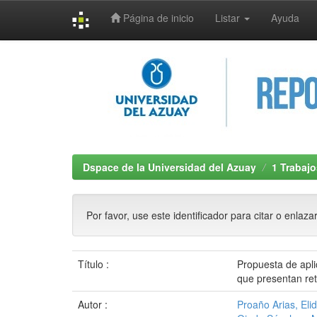
Página de inicio
Listar
Ayuda
Skip
navigation
Dspace de la Universidad del Azuay
1 Trabajo
Por favor, use este identificador para citar o enlaza
Título :
Propuesta de apli
que presentan ret
Autor :
Proaño Arias, Eli