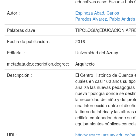
educativas caso: Escuela Luis 
Autor :
Espinoza Abad, Carlos
Paredes Alvarez, Pablo Andrés
Palabras clave :
TIPOLOGÍA;EDUCACIÓN;APR
Fecha de publicación :
2016
Editorial :
Universidad del Azuay
metadata.dc.description.degree:
Arquitecto
Descripción :
El Centro Histórico de Cuenca e
cuales en casi 100 años su tipo
analiza las nuevas pedagogías 
nueva tipología donde se desti
la necesidad del niño y del prof
una intersección entre el diseñ
la línea de fábrica y las altura
edificio contenedor, donde se d
equipamientos públicos conecta
URI :
http://dspace.uazuay.edu.ec/ha