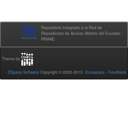
Repositorio integrado a la Red de
Repositorios de Acceso Abierto del Ecuador -
RRAAE
Theme by
DSpace Software
Copyright © 2002-2013
Duraspace
-
Feedback