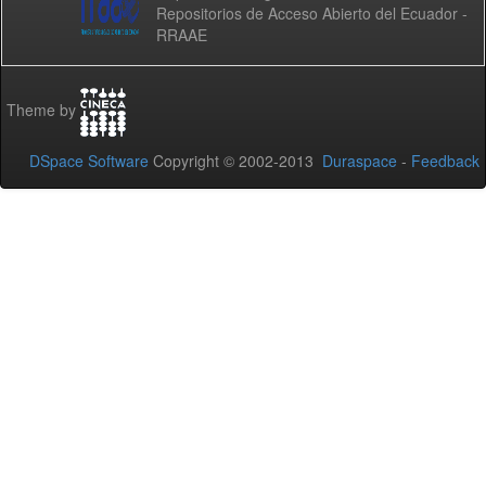
Repositorios de Acceso Abierto del Ecuador -
RRAAE
Theme by
DSpace Software
Copyright © 2002-2013
Duraspace
-
Feedback