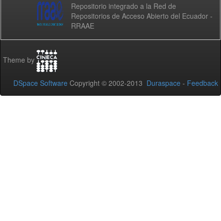
Repositorio integrado a la Red de
Repositorios de Acceso Abierto del Ecuador -
RRAAE
Theme by
DSpace Software
Copyright © 2002-2013
Duraspace
-
Feedback