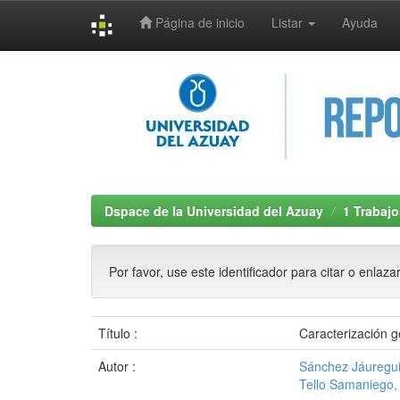
Página de inicio
Listar
Ayuda
Skip
navigation
Dspace de la Universidad del Azuay
1 Trabajo
Por favor, use este identificador para citar o enlaza
Título :
Caracterización g
Autor :
Sánchez Jáuregui
Tello Samaniego,