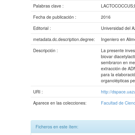
Palabras clave :
LACTOCOCCUS;
Fecha de publicación :
2016
Editorial :
Universidad del 
metadata.dc.description.degree:
Ingeniero en Alim
Descripción :
La presente inves
biovar diacetylact
sembraron en medi
extracción de ADN
para la elaboraci
organolépticas p
URI :
http://dspace.ua
Aparece en las colecciones:
Facultad de Cienc
Ficheros en este ítem: