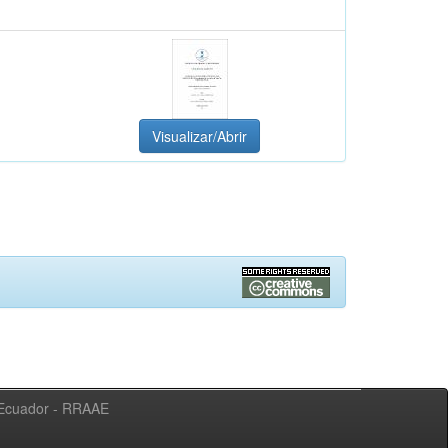
Visualizar/Abrir
l Ecuador - RRAAE