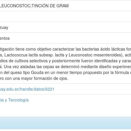
LEUCONOSTOC;TINCIÓN DE GRAM
Azuay
entos
tigación tiene como objetivo caracterizar las bacterias ácido lácticas 
is, Lactococcus lactis subesp. lactis y Leuconostoc mesenteroides), act
os de cultivos selectivos y posteriormente fueron identificadas y cara
. Una vez aisladas las cepas se determinó mediante diseño experiment
ón del queso tipo Gouda en un menor tiempo propuesto por la fórmula or
ero con una mayor formación de ojos.
zuay.edu.ec/handle/datos/6221
ia y Tecnología