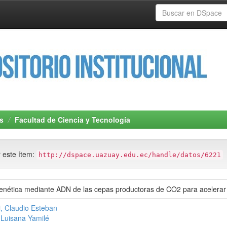
s
Facultad de Ciencia y Tecnología
r este ítem:
http://dspace.uazuay.edu.ec/handle/datos/6221
enética mediante ADN de las cepas productoras de CO2 para acelerar 
, Claudio Esteban
 Luisana Yamilé