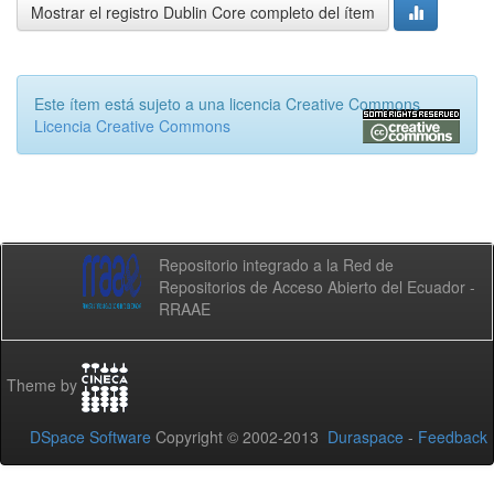
Mostrar el registro Dublin Core completo del ítem
Este ítem está sujeto a una licencia Creative Commons
Licencia Creative Commons
Repositorio integrado a la Red de
Repositorios de Acceso Abierto del Ecuador -
RRAAE
Theme by
DSpace Software
Copyright © 2002-2013
Duraspace
-
Feedback