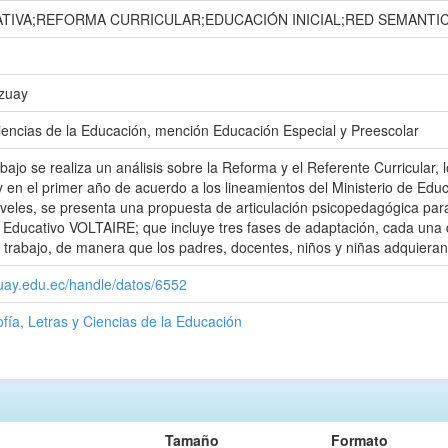
ATIVA;REFORMA CURRICULAR;EDUCACIÓN INICIAL;RED SEMANTI
Azuay
iencias de la Educación, mención Educación Especial y Preescolar
abajo se realiza un análisis sobre la Reforma y el Referente Curricular
 y en el primer año de acuerdo a los lineamientos del Ministerio de Ed
iveles, se presenta una propuesta de articulación psicopedagógica para
 Educativo VOLTAIRE; que incluye tres fases de adaptación, cada una d
e trabajo, de manera que los padres, docentes, niños y niñas adquiera
zuay.edu.ec/handle/datos/6552
ofía, Letras y Ciencias de la Educación
Tamaño
Formato