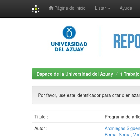
Página de inicio
Listar
Ayuda
Skip
navigation
Dspace de la Universidad del Azuay
1 Trabajo
Por favor, use este identificador para citar o enlaza
Título :
Programa de artic
Autor :
Arciniegas Sigüen
Bernal Serpa, Ver