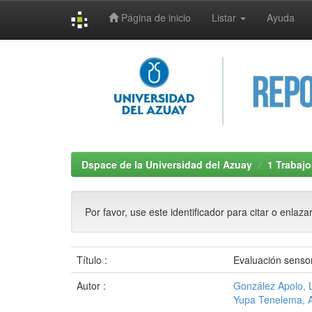
Página de inicio
Listar
Ayuda
Skip
navigation
Dspace de la Universidad del Azuay
1 Trabajo
Por favor, use este identificador para citar o enlaza
Título :
Evaluación sensor
Autor :
González Apolo, 
Yupa Tenelema, 