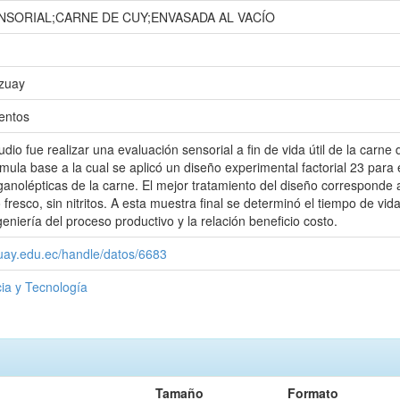
NSORIAL;CARNE DE CUY;ENVASADA AL VACÍO
Azuay
entos
tudio fue realizar una evaluación sensorial a fin de vida útil de la car
mula base a la cual se aplicó un diseño experimental factorial 23 para ev
rganolépticas de la carne. El mejor tratamiento del diseño correspon
fresco, sin nitritos. A esta muestra final se determinó el tiempo de vida 
eniería del proceso productivo y la relación beneficio costo.
zuay.edu.ec/handle/datos/6683
ia y Tecnología
Tamaño
Formato