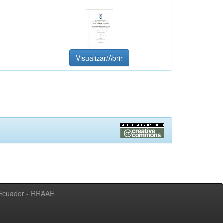
Visualizar/Abrir
l Ecuador - RRAAE