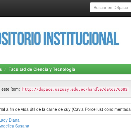
s
Facultad de Ciencia y Tecnología
r este ítem:
http://dspace.uazuay.edu.ec/handle/datos/6683
ial a fin de vida útil de la carne de cuy (Cavia Porcellus) condimentad
Lady Diana
Angélica Susana