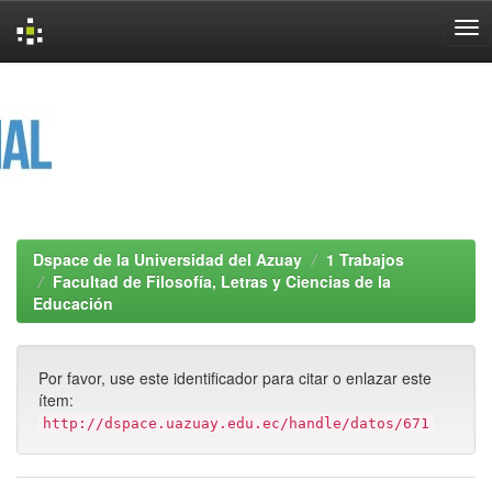
Skip
navigation
Dspace de la Universidad del Azuay
1 Trabajos
Facultad de Filosofía, Letras y Ciencias de la
Educación
Por favor, use este identificador para citar o enlazar este
ítem:
http://dspace.uazuay.edu.ec/handle/datos/671