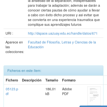
la ansiedad de la separación, indispensables
para trabajar la adaptación; además se darán a
conocer ciertas pautas de cómo ayudar a llevar
a cabo con éxito dicho proceso y asi evitar que
se convierta en una experiencia traumatica que
complique sus aprendizajes futuros
URI :
http://dspace.uazuay.edu.ec/handle/datos/671
Aparece en
Facultad de Filosofía, Letras y Ciencias de la
las
Educación
colecciones:
Ficheros en este ítem:
Fichero
Descripción
Tamaño
Formato
05123.p
186,01
Adobe
df
kB
PDF