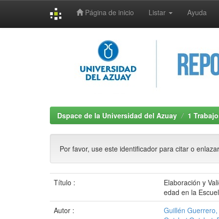
Página de inicio
Listar
Ayuda
Skip
navigation
Dspace de la Universidad del Azuay
1 Trabajo
Por favor, use este identificador para citar o enlaza
Título :
Elaboración y Val
edad en la Escue
Autor :
Guillén Guerrero,