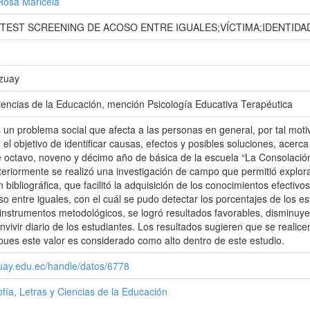
Rosa Maricela
;TEST SCREENING DE ACOSO ENTRE IGUALES;VÍCTIMA;IDENTIDAD
Azuay
iencias de la Educación, mención Psicología Educativa Terapéutica
s un problema social que afecta a las personas en general, por tal moti
el objetivo de identificar causas, efectos y posibles soluciones, acerc
e octavo, noveno y décimo año de básica de la escuela “La Consolación”
steriormente se realizó una investigación de campo que permitió explora
n bibliográfica, que facilitó la adquisición de los conocimientos efectivo
o entre iguales, con el cuál se pudo detectar los porcentajes de los e
 instrumentos metodológicos, se logró resultados favorables, disminuye
nvivir diario de los estudiantes. Los resultados sugieren que se realic
ues este valor es considerado como alto dentro de este estudio.
zuay.edu.ec/handle/datos/6778
ofía, Letras y Ciencias de la Educación