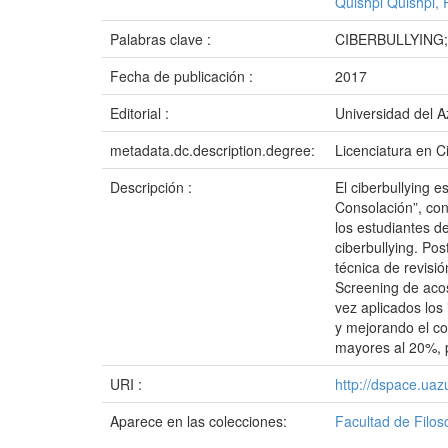
Quishpi Quishpi, 
Palabras clave :
CIBERBULLYING
Fecha de publicación :
2017
Editorial :
Universidad del 
metadata.dc.description.degree:
Licenciatura en C
Descripción :
El ciberbullying e
Consolación”, con 
los estudiantes d
ciberbullying. Po
técnica de revisió
Screening de acos
vez aplicados los
y mejorando el co
mayores al 20%, p
URI :
http://dspace.ua
Aparece en las colecciones:
Facultad de Filos