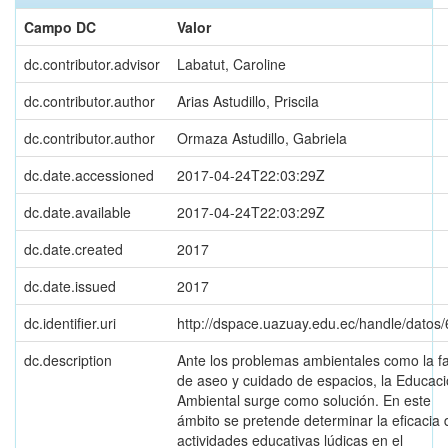
Campo DC
Valor
dc.contributor.advisor
Labatut, Caroline
dc.contributor.author
Arias Astudillo, Priscila
dc.contributor.author
Ormaza Astudillo, Gabriela
dc.date.accessioned
2017-04-24T22:03:29Z
dc.date.available
2017-04-24T22:03:29Z
dc.date.created
2017
dc.date.issued
2017
dc.identifier.uri
http://dspace.uazuay.edu.ec/handle/datos
dc.description
Ante los problemas ambientales como la fa
de aseo y cuidado de espacios, la Educac
Ambiental surge como solución. En este
ámbito se pretende determinar la eficacia 
actividades educativas lúdicas en el