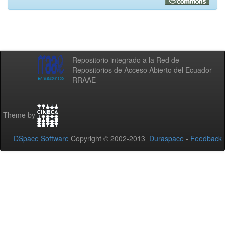
Repositorio integrado a la Red de
Repositorios de Acceso Abierto del Ecuador -
RRAAE
Theme by
DSpace Software
Copyright © 2002-2013
Duraspace
-
Feedback