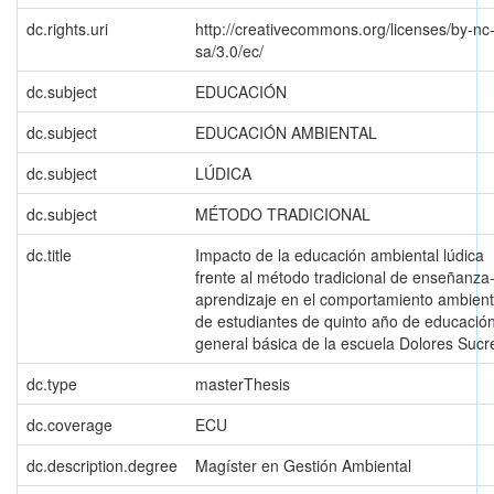
dc.rights.uri
http://creativecommons.org/licenses/by-nc
sa/3.0/ec/
dc.subject
EDUCACIÓN
dc.subject
EDUCACIÓN AMBIENTAL
dc.subject
LÚDICA
dc.subject
MÉTODO TRADICIONAL
dc.title
Impacto de la educación ambiental lúdica
frente al método tradicional de enseñanza
aprendizaje en el comportamiento ambient
de estudiantes de quinto año de educació
general básica de la escuela Dolores Sucr
dc.type
masterThesis
dc.coverage
ECU
dc.description.degree
Magíster en Gestión Ambiental