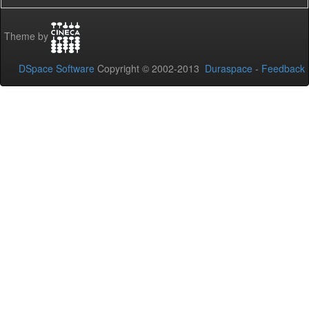
Theme by
DSpace Software
Copyright © 2002-2013
Duraspace
-
Feedback