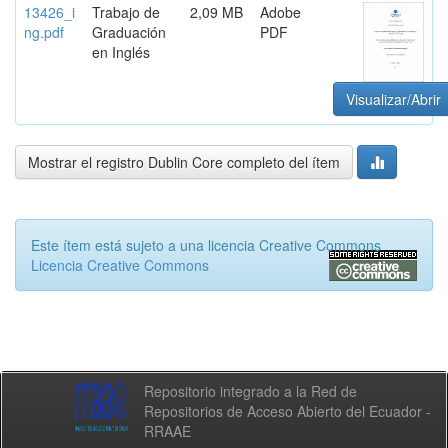
13426_i
Trabajo de
2,09 MB
Adobe
ng.pdf
Graduación
PDF
en Inglés
Visualizar/Abrir
Mostrar el registro Dublin Core completo del ítem
Este ítem está sujeto a una licencia Creative Commons
Licencia Creative Commons
Repositorio integrado a la Red de
Repositorios de Acceso Abierto del Ecuador -
RRAAE