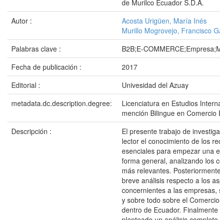
de Murilco Ecuador S.D.A.
Autor :
Acosta Urigüen, María Inés
Murillo Mogrovejo, Francisco G
Palabras clave :
B2B;E-COMMERCE;Empresa;M
Fecha de publicación :
2017
Editorial :
Univesidad del Azuay
metadata.dc.description.degree:
Licenciatura en Estudios Intern
mención Bilingue en Comercio E
Descripción :
El presente trabajo de investiga
lector el conocimiento de los r
esenciales para empezar una 
forma general, analizando los
más relevantes. Posteriormente
breve análisis respecto a los a
concernientes a las empresas, s
y sobre todo sobre el Comercio 
dentro de Ecuador. Finalmente
planteado un análisis completo