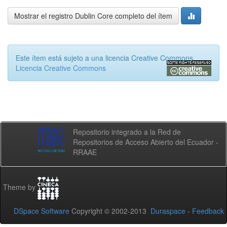
Mostrar el registro Dublin Core completo del ítem
Este ítem está sujeto a una licencia Creative Commons
Licencia Creative Commons
Repositorio integrado a la Red de
Repositorios de Acceso Abierto del Ecuador -
RRAAE
Theme by
DSpace Software
Copyright © 2002-2013
Duraspace
-
Feedback