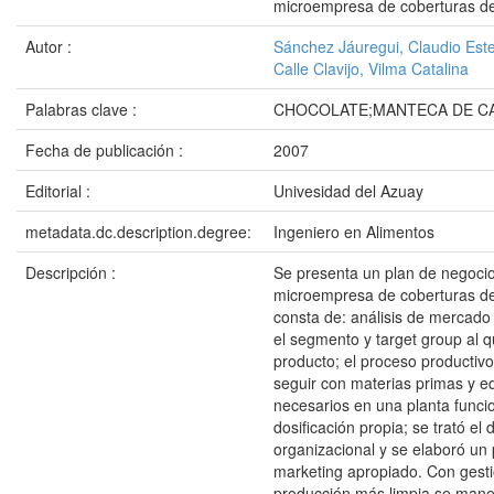
microempresa de coberturas de
Autor :
Sánchez Jáuregui, Claudio Est
Calle Clavijo, Vilma Catalina
Palabras clave :
CHOCOLATE;MANTECA DE C
Fecha de publicación :
2007
Editorial :
Univesidad del Azuay
metadata.dc.description.degree:
Ingeniero en Alimentos
Descripción :
Se presenta un plan de negoci
microempresa de coberturas de
consta de: análisis de mercado
el segmento y target group al qu
producto; el proceso productiv
seguir con materias primas y e
necesarios en una planta funci
dosificación propia; se trató el 
organizacional y se elaboró un 
marketing apropiado. Con gesti
producción más limpia se mane