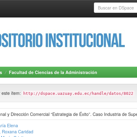
s
Facultad de Ciencias de la Administración
r este ítem:
http://dspace.uazuay.edu.ec/handle/datos/8022
nal y Dirección Comercial “Estrategia de Éxito”. Caso Industria de S
ría Elena
, Roxana Caridad