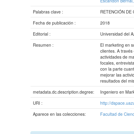
Escandón Bernal, 
Palabras clave :
RETENCIÓN DE 
Fecha de publicación :
2018
Editorial :
Universidad del 
Resumen :
El marketing en su
clientes. A travé
actividades de mar
focales, entrevis
con la parte cuan
mejorar las activ
resultados del mi
metadata.dc.description.degree:
Ingeniero en Mar
URI :
http://dspace.ua
Aparece en las colecciones:
Facultad de Cienc