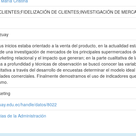
María Cristina
CLIENTES;FIDELIZACIÓN DE CLIENTES;INVESTIGACIÓN DE MER
Azuay
s inicios estaba orientado a la venta del producto, en la actualidad es
s de una investigación de mercados de los principales supermercados 
keting relacional y el impacto que generan; en la parte cualitativa de 
tas a profundidad y técnicas de observación se buscó conocer las variab
titativa a través del desarrollo de encuestas determinar el modelo id
idades comerciales. Finalmente demostramos el uso de indicadores que
smo.
keting
zuay.edu.ec/handle/datos/8022
ias de la Administración