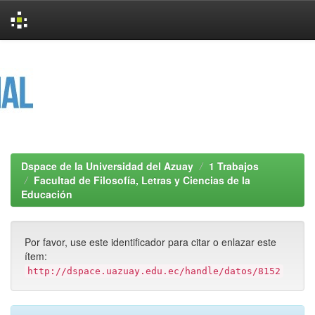
Skip
navigation
Dspace de la Universidad del Azuay
1 Trabajos
Facultad de Filosofía, Letras y Ciencias de la
Educación
Por favor, use este identificador para citar o enlazar este
ítem:
http://dspace.uazuay.edu.ec/handle/datos/8152