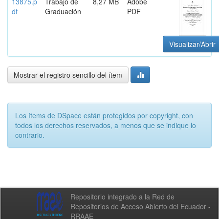
13875.p
Trabajo de
8,27 MB
Adobe
df
Graduación
PDF
Visualizar/Abrir
Mostrar el registro sencillo del ítem
Los ítems de DSpace están protegidos por copyright, con
todos los derechos reservados, a menos que se indique lo
contrario.
Repositorio integrado a la Red de
Repositorios de Acceso Abierto del Ecuador -
RRAAE