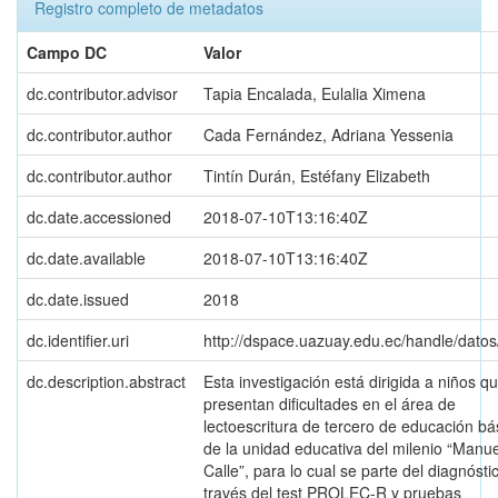
Registro completo de metadatos
Campo DC
Valor
dc.contributor.advisor
Tapia Encalada, Eulalia Ximena
dc.contributor.author
Cada Fernández, Adriana Yessenia
dc.contributor.author
Tintín Durán, Estéfany Elizabeth
dc.date.accessioned
2018-07-10T13:16:40Z
dc.date.available
2018-07-10T13:16:40Z
dc.date.issued
2018
dc.identifier.uri
http://dspace.uazuay.edu.ec/handle/dato
dc.description.abstract
Esta investigación está dirigida a niños q
presentan dificultades en el área de
lectoescritura de tercero de educación bá
de la unidad educativa del milenio “Manue
Calle”, para lo cual se parte del diagnósti
través del test PROLEC-R y pruebas