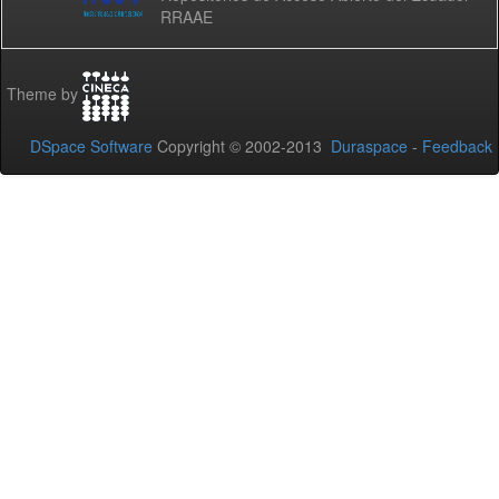
RRAAE
Theme by
DSpace Software
Copyright © 2002-2013
Duraspace
-
Feedback