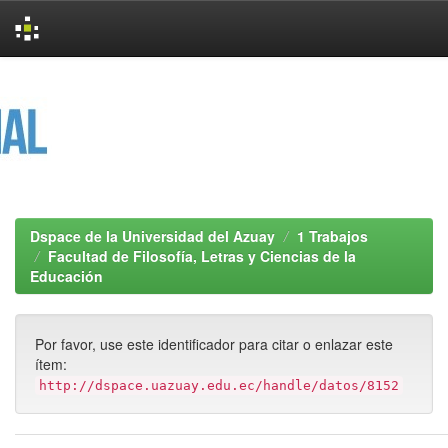
Skip
navigation
Dspace de la Universidad del Azuay
1 Trabajos
Facultad de Filosofía, Letras y Ciencias de la
Educación
Por favor, use este identificador para citar o enlazar este
ítem:
http://dspace.uazuay.edu.ec/handle/datos/8152