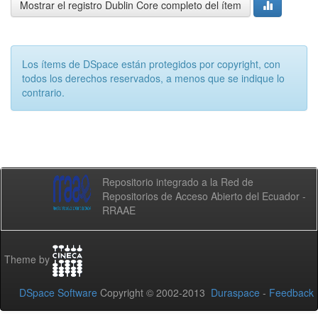
Mostrar el registro Dublin Core completo del ítem
Los ítems de DSpace están protegidos por copyright, con
todos los derechos reservados, a menos que se indique lo
contrario.
Repositorio integrado a la Red de
Repositorios de Acceso Abierto del Ecuador -
RRAAE
Theme by
DSpace Software
Copyright © 2002-2013
Duraspace
-
Feedback