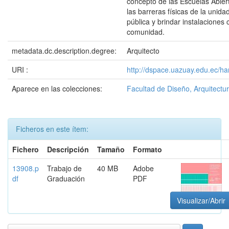
concepto de las Escuelas Abiert
las barreras físicas de la unida
pública y brindar instalaciones 
comunidad.
metadata.dc.description.degree:
Arquitecto
URI :
http://dspace.uazuay.edu.ec/ha
Aparece en las colecciones:
Facultad de Diseño, Arquitectur
Ficheros en este ítem:
Fichero
Descripción
Tamaño
Formato
13908.p
Trabajo de
40 MB
Adobe
df
Graduación
PDF
Visualizar/Abrir