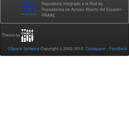
Repositorio integrado a la Red de
Repositorios de Acceso Abierto del Ecuador -
RRAAE
Theme by
DSpace Software
Copyright © 2002-2013
Duraspace
-
Feedback