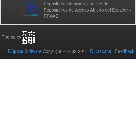
Repositorio integrado a la Red de
Repositorios de Acceso Abierto del Ecuador -
RRAAE
Theme by
DSpace Software
Copyright © 2002-2013
Duraspace
-
Feedback